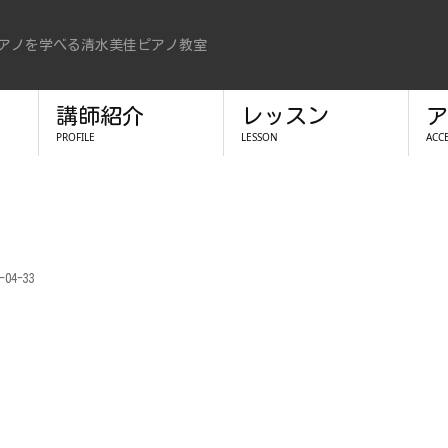
アノを学べる清水美佳ピアノ教室
講師紹介
レッスン
ア
PROFILE
LESSON
ACC
-04-33