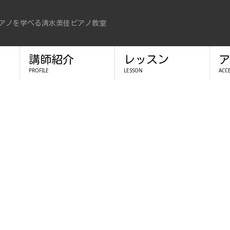
アノを学べる清水美佳ピアノ教室
講師紹介
レッスン
ア
PROFILE
LESSON
ACC