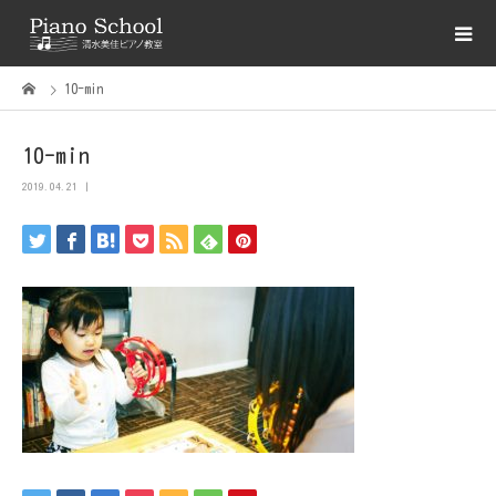
10-min
10-min
2019.04.21