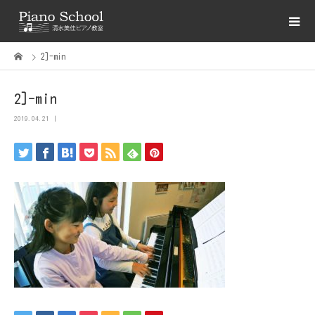
2]-min
2]-min
2019.04.21