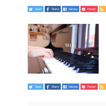
Tweet
Share
Hatena
Pocket
Tweet
Share
Hatena
Pocket