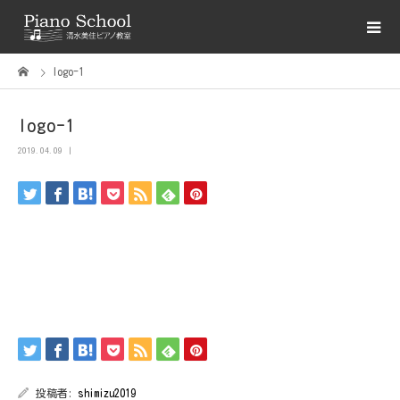
logo-1
logo-1
2019.04.09
投稿者:
shimizu2019