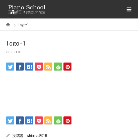
logo-1
logo-1
2019.04.09
投稿者:
shimizu2019